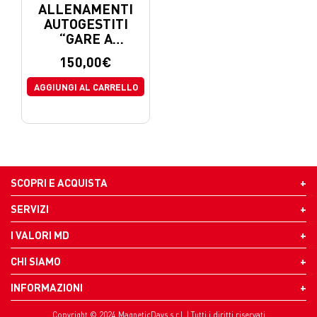
ALLENAMENTI
AUTOGESTITI
“GARE A
CIRCUITO”
150,00
€
AGGIUNGI AL CARRELLO
SCOPRI E ACQUISTA
SERVIZI
I VALORI MD
CHI SIAMO
INFORMAZIONI
Copyright © 2024 MagneticDays s.r.l. | Tutti i diritti riservati