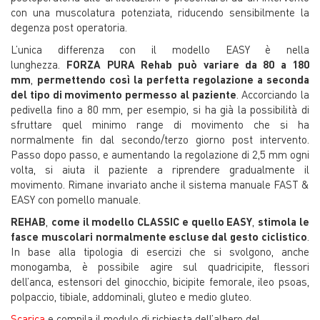
con una muscolatura potenziata, riducendo sensibilmente la
degenza post operatoria.
L’unica differenza con il modello EASY è nella
lunghezza.
FORZA PURA Rehab può variare da 80 a 180
mm
,
permettendo così la perfetta regolazione a seconda
del tipo di movimento permesso al paziente
. Accorciando la
pedivella fino a 80 mm, per esempio, si ha già la possibilità di
sfruttare quel minimo range di movimento che si ha
normalmente fin dal secondo/terzo giorno post intervento.
Passo dopo passo, e aumentando la regolazione di 2,5 mm ogni
volta, si aiuta il paziente a riprendere gradualmente il
movimento. Rimane invariato anche il sistema manuale FAST &
EASY con pomello manuale.
REHAB
,
come il modello CLASSIC e quello EASY
,
stimola le
fasce muscolari normalmente escluse dal gesto ciclistico
.
In base alla tipologia di esercizi che si svolgono, anche
monogamba, è possibile agire sul quadricipite, flessori
dell’anca, estensori del ginocchio, bicipite femorale, ileo psoas,
polpaccio, tibiale, addominali, gluteo e medio gluteo.
Scarica
e compila il modulo di richiesta dell’albero del