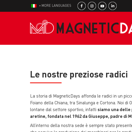
+ MORE LANGUAGES
Le nostre preziose radici
La storia di MagneticDays affonda le radici in un pic
Foiano della Chiana, tra Sinalunga e Cortona. Noi di
lontane dal settore sportivo, infatti
siamo una delle 
aretine, fondata nel 1962 da Giuseppe, padre di 
All’interno della nostra sede è sempre stato present
che seguiva la produzione dei macchinari per la prod