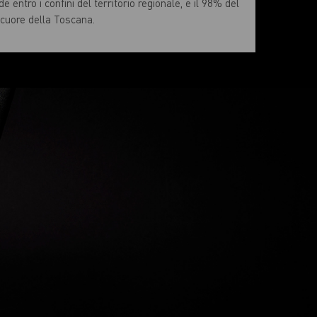
e entro i confini del territorio regionale, e il 98% del
l cuore della Toscana.