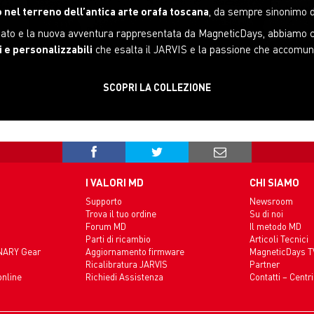
 nel terreno dell’antica arte orafa toscana
, da sempre sinonimo di
assato e la nuova avventura rappresentata da MagneticDays, abbiamo c
i e personalizzabili
che esalta il JARVIS e la passione che accomuna tu
SCOPRI LA COLLEZIONE
I VALORI MD
CHI SIAMO
Supporto
Newsroom
Trova il tuo ordine
Su di noi
Forum MD
Il metodo MD
Parti di ricambio
Articoli Tecnici
INARY Gear
Aggiornamento firmware
MagneticDays T
Ricalibratura JARVIS
Partner
online
Richiedi Assistenza
Contatti – Centri