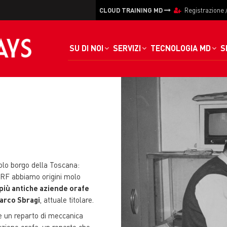
CLOUD TRAINING MD
Registrazione
SU DI NOI
SERVIZI
TECNOLOGIA MD
S
colo borgo della Toscana:
 ORF abbiamo origini molo
più antiche aziende orafe
Marco Sbragi
, attuale titolare.
e un reparto di meccanica
uzione orafa, un reparto che