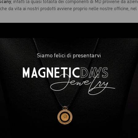
scany
, infatti la quasi totalità dei componenti di MD proviene da aziend
he da vita ai nostri prodotti avviene proprio nelle nostre officine, ne
Siamo felici di presentarvi