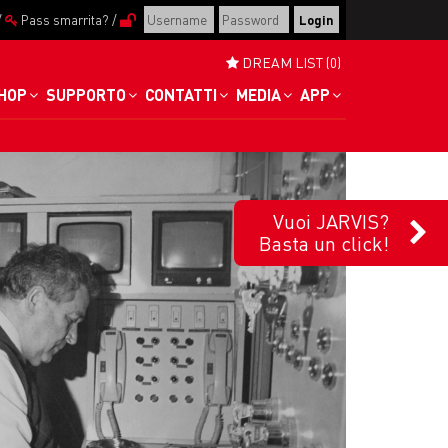
/
Pass smarrita?
/
DREAM LIST (0)
HOP
SUPPORTO
CONTATTI
MEDIA
APP
Vuoi JARVIS?
Basta un click!