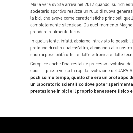
Ma la vera svolta arriva nel 2012 quando, su richiesta
societario sportivo realizza un rullo di nuova generaz
la bici, che aveva come caratteristiche principali quel
completamente silenzioso. Da quel momento Magnet
prendere realmente forma.
In quell’istante, infatti, abbiamo intravisto la possibili
prototipo di rullo qualcos’altro, abbinando alla nostr
enormi possibilità offerte dall’elettronica e dalle tecno
Complice anche l’inarrestabile processo evolutivo dell
sport, il passo verso la rapida evoluzione del JARVIS
pochissimo tempo, quello che era un prototipo di 
un laboratorio scientifico dove poter sperimenta
prestazione in bici e il proprio benessere fisico 