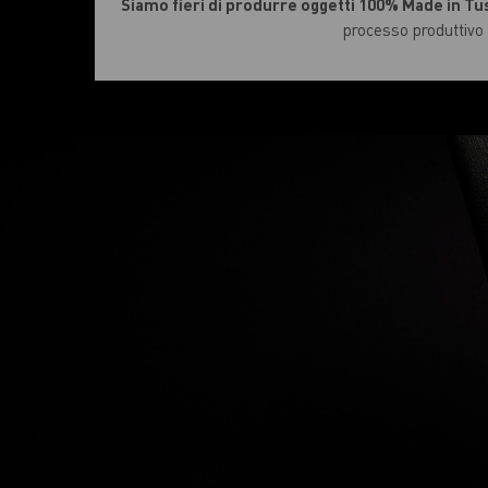
Siamo fieri di produrre oggetti 100% Made in Tu
processo produttivo c