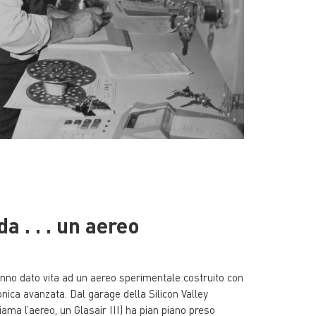
a . . . un aereo
anno dato vita ad un aereo sperimentale costruito con
onica avanzata. Dal garage della Silicon Valley
iama l’aereo, un Glasair III) ha pian piano preso