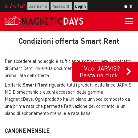
/
/
(0)
Togg
navi
Condizioni offerta Smart Rent
Per accedere al noleggio è sufficiente sottoscrivere il contratto
Vuoi JARVIS?
di Smart Rent, inviare la documentazione richiesta e pagare la
Basta un click!
prima rata dell’offerta.
L’offerta
Smart Rent
riguarda tutti i prodotti della linea JARVIS,
MD Biomechanic e alcuni accessori della gamma
MagneticDays. Ogni prodotto ha un piano univoco composto da
una prima rata che permette l’attivazione del contratto, e un
piano di abbonamento mensile a rata fissa.
CANONE MENSILE