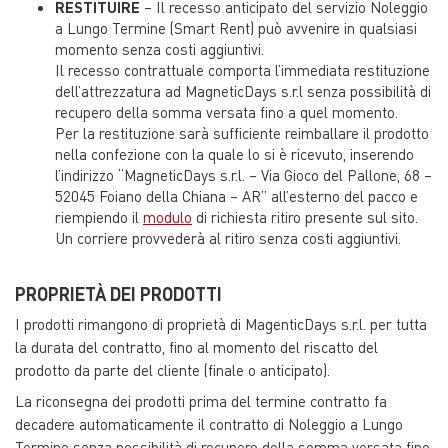
RESTITUIRE
– Il recesso anticipato del servizio Noleggio
a Lungo Termine (Smart Rent) può avvenire in qualsiasi
momento senza costi aggiuntivi.
Il recesso contrattuale comporta l’immediata restituzione
dell’attrezzatura ad MagneticDays s.r.l senza possibilità di
recupero della somma versata fino a quel momento.
Per la restituzione sarà sufficiente reimballare il prodotto
nella confezione con la quale lo si è ricevuto, inserendo
l’indirizzo “MagneticDays s.r.l. – Via Gioco del Pallone, 68 –
52045 Foiano della Chiana – AR” all’esterno del pacco e
riempiendo il
modulo
di richiesta ritiro presente sul sito.
Un corriere provvederà al ritiro senza costi aggiuntivi.
PROPRIETÀ DEI PRODOTTI
I prodotti rimangono di proprietà di MagenticDays s.r.l. per tutta
la durata del contratto, fino al momento del riscatto del
prodotto da parte del cliente (finale o anticipato).
La riconsegna dei prodotti prima del termine contratto fa
decadere automaticamente il contratto di Noleggio a Lungo
Termine senza possibilità di recupero della somma versata fino