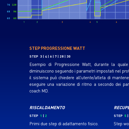
STEP PROG
RESSIO
NE WATT
STEP 3 | 4 | 6 | 7 | 28 | 30
Esempio di Progressione Watt, durante la quale
diminuiscono seguendo i parametri impostati nel prot
il sistema può chiedere all’utente/atleta di manten
eseguire una variazione di ritmo a secondo dei para
coach MD.
RISCALDAMENTO
RECUP
STEP
1
|
2
STEP
5
Primi due step di adattamento fisico.
Step wor