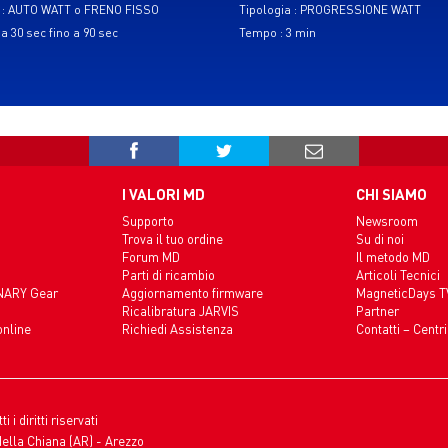
a : AUTO WATT o FRENO FISSO
Tipologia : PROGRESSIONE WATT
a 30 sec fino a 90 sec
Tempo : 3 min
I VALORI MD
CHI SIAMO
Supporto
Newsroom
Trova il tuo ordine
Su di noi
Forum MD
Il metodo MD
Parti di ricambio
Articoli Tecnici
INARY Gear
Aggiornamento firmware
MagneticDays T
Ricalibratura JARVIS
Partner
online
Richiedi Assistenza
Contatti – Centri
i diritti riservati
della Chiana (AR) - Arezzo