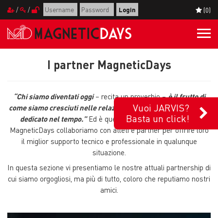
/
/
(0)
Togg
navi
I partner MagneticDays
“Chi siamo diventati oggi
– recita un proverbio –
è il frutto di
Vuoi JARVIS?
come siamo cresciuti nelle relazioni e quanta cura vi abbiamo
Basta un click!
dedicato nel tempo.”
Ed è questo lo spirito con cui noi di
MagneticDays collaboriamo con atleti e partner per offrire loro
il miglior supporto tecnico e professionale in qualunque
situazione.
In questa sezione vi presentiamo le nostre attuali partnership di
cui siamo orgogliosi, ma più di tutto, coloro che reputiamo nostri
amici.