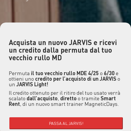
Acquista un nuovo JARVIS e ricevi
un credito dalla permuta dal tuo
vecchio rullo MD
Permuta
il tuo vecchio rullo MDE 4/25
o
6/30
e
ottieni uno
credito per l’acquisto di
un
JARVIS
o
un
JARVIS Light!
Il credito ottenuto per il ritiro del tuo usato verrà
scalato
dall’acquisto
,
diretto
o tramite
Smart
Rent
, di un nuovo smart trainer MagneticDays.
PASSA AL JARVIS!