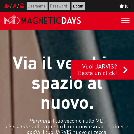
/
/
(0)
Togg
navi
Via il vecchio,
Vuoi JARVIS?
Basta un click!
spazio al
nuovo.
Permuta
il tuo vecchio rullo MD,
risparmia
sull’acquisto di un nuovo smart trainer e
goditi
il tuo JARVIS nuovo di zecca.