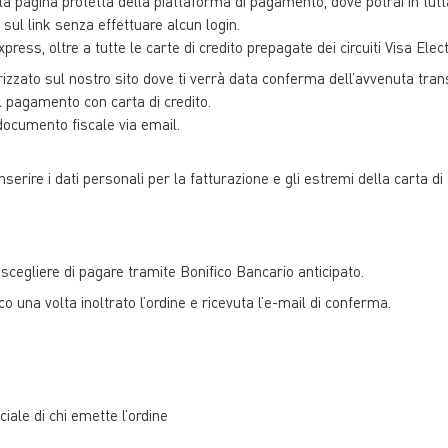
lla pagina protetta della piattaforma di pagamento, dove potrai in tutta 
sul link senza effettuare alcun login.
press, oltre a tutte le carte di credito prepagate dei circuiti Visa Ele
izzato sul nostro sito dove ti verrà data conferma dell’avvenuta tran
l pagamento con carta di credito.
 documento fiscale via email.
nserire i dati personali per la fatturazione e gli estremi della carta di 
cegliere di pagare tramite Bonifico Bancario anticipato.
ico una volta inoltrato l’ordine e ricevuta l’e-mail di conferma.
le di chi emette l’ordine