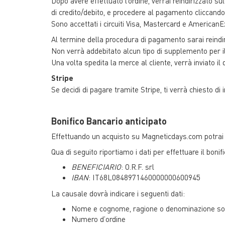
Dopo avere effettuato l’ordine, verrai reindirizzato su
di credito/debito, e procedere al pagamento cliccando 
Sono accettati i circuiti Visa, Mastercard e AmericanEx
Al termine della procedura di pagamento sarai reindir
Non verrà addebitato alcun tipo di supplemento per i
Una volta spedita la merce al cliente, verrà inviato il
Stripe
Se decidi di pagare tramite Stripe, ti verrà chiesto di i
Bonifico Bancario anticipato
Effettuando un acquisto su Magneticdays.com potrai s
Qua di seguito riportiamo i dati per effettuare il bonif
BENEFICIARIO
: O.R.F. srl
IBAN
: IT68L0848971460000000600945
La causale dovrà indicare i seguenti dati:
Nome e cognome, ragione o denominazione socia
Numero d’ordine