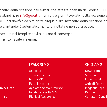
orativi dalla ricezione dell’e-mail che attesta ricevuta dell’ordine. Il C
 all’indirizzo
info@gobat.it
– entro tre giorni lavorativi dalla ricezione 
RF srl dovrà avvenire entro cinque giorni lavorativi dalla ricezione del
dine si intenderà automaticamente annullato e non sarà evaso.
eseguito nei tempi relativi alla zona di consegna.
cumento fiscale via email
I VALORI MD
CHI SIAMO
Supporto
Newsroom
Trova il tuo ordine
Su di noi
Forum MD
Il metodo MD
Parti di ricambio
Articoli Tecnici
INARY Gear
Aggiornamento firmware
MagneticDays T
Ricalibratura JARVIS
Partner
online
Richiedi Assistenza
Contatti – Centri