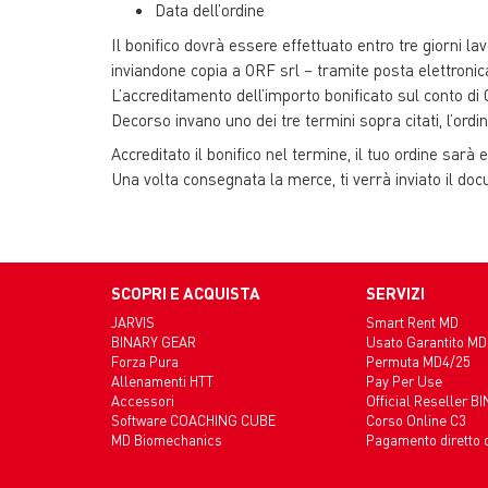
Data dell’ordine
Il bonifico dovrà essere effettuato entro tre giorni lav
inviandone copia a ORF srl – tramite posta elettronica
L’accreditamento dell’importo bonificato sul conto di O
Decorso invano uno dei tre termini sopra citati, l’or
Accreditato il bonifico nel termine, il tuo ordine sarà 
Una volta consegnata la merce, ti verrà inviato il do
SCOPRI E ACQUISTA
SERVIZI
JARVIS
Smart Rent MD
BINARY GEAR
Usato Garantito MD
Forza Pura
Permuta MD4/25
Allenamenti HTT
Pay Per Use
Accessori
Official Reseller B
Software COACHING CUBE
Corso Online C3
MD Biomechanics
Pagamento diretto 