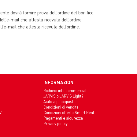
liente dovrà fornire prova dell’ordine del bonifico
dell’e-mail che attesta ricevuta dell’ordine.
l’e-mail che attesta ricevuta dell’ordine.
INFORMAZIONI
Richiedi info commerciali
JARVIS o JARVIS Light?
Aiuto agli acquisti
Condizioni di vendita
V
Condizioni offerta Smart Rent
Pagamenti e sicurezza
Privacy policy