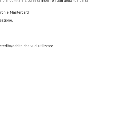
tranquillità e sicurezza inserire i dati della tua carta
ctron e Mastercard.
sazione.
credito/debito che vuoi utilizzare.