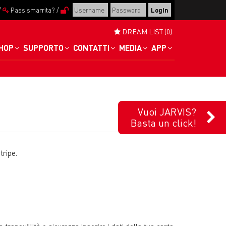
/
Pass smarrita?
/
DREAM LIST (0)
HOP
SUPPORTO
CONTATTI
MEDIA
APP
Vuoi JARVIS?
Basta un click!
tripe.