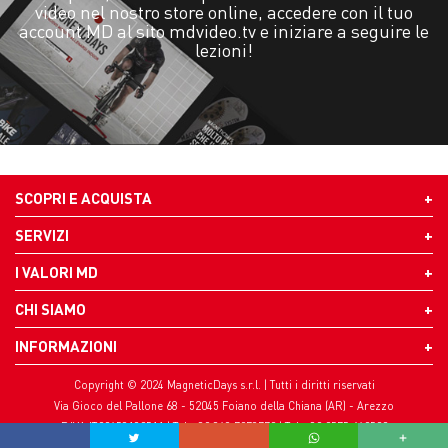
video nel nostro store online, accedere con il tuo
account MD al sito mdvideo.tv e iniziare a seguire le
lezioni!
SCOPRI E ACQUISTA
SERVIZI
I VALORI MD
CHI SIAMO
INFORMAZIONI
Copyright © 2024 MagneticDays s.r.l. | Tutti i diritti riservati
Via Gioco del Pallone 68 - 52045 Foiano della Chiana (AR) - Arezzo
P.IVA IT02453180511 | Tel. +39 348 7078770 | Tel. +39 0575 640522