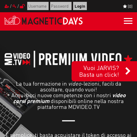
/
/
(0)
Togg
navi
Vuoi JARVIS?
Basta un click!
La tua formazione in
video
-lezioni, facili da
ascoltare, quando vuoi!
Acquisisci nuove competenze con i nostri
video
corsi
premium
disponibili online nella nostra
piattaforma MDVIDEO.TV
È semplice, ti basta acquistare il token di accesso ai