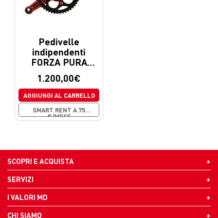
Pedivelle
indipendenti
FORZA PURA
MagneticDays
1.200,00
€
AGGIUNGI AL CARRELLO
SMART RENT A 75
€/MESE
SCOPRI E ACQUISTA
SERVIZI
I VALORI MD
CHI SIAMO