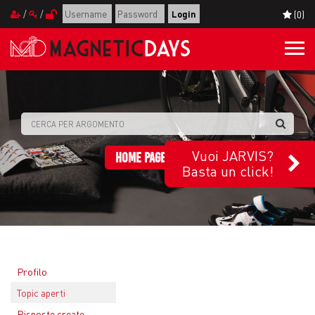
/
/
(0)
Togg
navi
Vuoi JARVIS?
HOME PAGE FORUM
Basta un click!
Profilo
Topic aperti
Risposte create