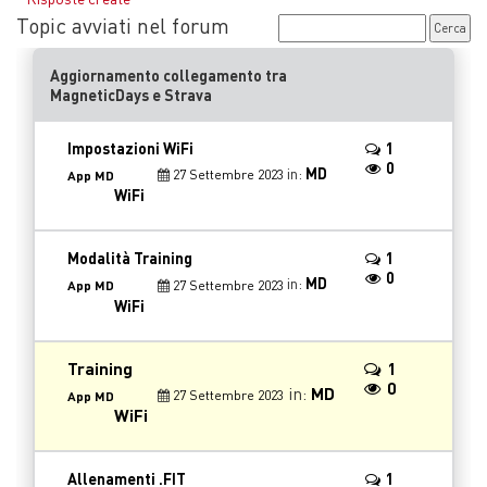
Topic avviati nel forum
Aggiornamento collegamento tra
MagneticDays e Strava
Impostazioni WiFi
1
0
in:
MD
27 Settembre 2023
App MD
WiFi
Modalità Training
1
0
in:
MD
27 Settembre 2023
App MD
WiFi
Training
1
0
in:
MD
27 Settembre 2023
App MD
WiFi
Allenamenti .FIT
1