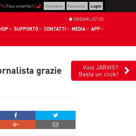
/
Pass smarrita?
/
DREAM LIST (0)
HOP
SUPPORTO
CONTATTI
MEDIA
APP
Vuoi JARVIS?
rnalista grazie
Basta un click!