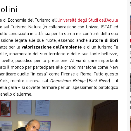
olini
e di Economia del Turismo all’
Università degli Studi dell’Aquila
to sul Turismo Natura (in collaborazione con Univaq, ISTAT ed
o conosciuta in città, sia per la stima nei confronti della sua
 passione legata alle due ruote, essendo anche
autore di libri
anza per la
valorizzazione dell’ambiente
e di un turismo “a
tile, innamorato del suo territorio e delle sue tante bellezze,
vello, podistico per la precisione. Al via di gare importanti
irato il mondo per partecipare alle grandi maratone come New
enticare quelle “in casa” come Firenze e Roma. Tutto questo
 York, mentre correva sul
Qeensboro Bridge
(
East River
) – il
ella gara – si dovette fermare per un ispessimento patologico
panello d’allarme.