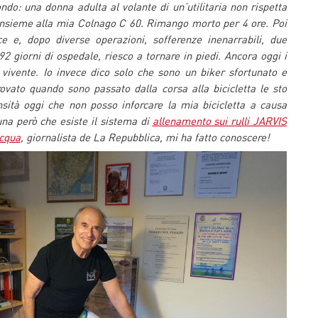
ndo: una donna adulta al volante di un’utilitaria non rispetta
 insieme alla mia Colnago C 60. Rimango morto per 4 ore. Poi
ce e, dopo diverse operazioni, sofferenze inenarrabili, due
 92 giorni di ospedale, riesco a tornare in piedi. Ancora oggi i
vivente. Io invece dico solo che sono un biker sfortunato e
ovato quando sono passato dalla corsa alla bicicletta le sto
nsità oggi che non posso inforcare la mia bicicletta a causa
una però che esiste il sistema di
allenamento sui rulli JARVIS
cqua
, giornalista de La Repubblica, mi ha fatto conoscere!