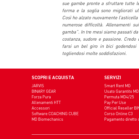
sue gambe pronte a sfruttare tutte le
forma e la soglia sono migliorati u
Così ho alzato nuovamente l’asticella
numerose difficoltà. Allenamenti sui
gamba”. In tre mesi siamo passati da 
costanza, sudore e passione. Credo
farsi un bel giro in bici godendosi
togliendosi molte soddisfazioni.
SCOPRI E ACQUISTA
SERVIZI
JARVIS
Smart Rent MD
BINARY GEAR
Usato Garantito MD
Forza Pura
Permuta MD4/25
Allenamenti HTT
Pay Per Use
Accessori
Official Reseller B
Software COACHING CUBE
Corso Online C3
MD Biomechanics
Pagamento diretto 