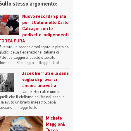
Sullo stesso argomento:
Nuovo record in pista
per il Colonnello Carlo
Calcagni con le
pedivelle indipendenti
FORZA PURA
E’ stato un record omologato in pista dai
giudici della Federazione Italiana di
Atletica Leggera, quello stabilito
domenica 30 maggio
… [leggi tutto]
Jacek Berruti e la sana
voglia di provarci
ancora una volta
Jacek Berruti è uno di
quelli che il ciclismo ce l’ha nel sangue.
Ha avuto un bravo maestro, papà
Luciano,
… [leggi tutto]
Michele
Maggioni:
“Ecco