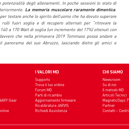
 potenzialità degli allenamenti. In poche sessioni lo stato di
lteriormente.
La memoria muscolare raramente dimentica
.
 per testare anche lo spirito dell’uomo che ha dovuto superare
 rulli fuori soglia e di recupero alternati per “ritrovare la
140 a 170 Watt di soglia (un incremento del 17%) ottenuti con
 davvero che nella primavera 2019 Tommaso possa andare a
 il panorama del suo Abruzzo, lasciando dietro gli amici e
I VALORI MD
CHI SIAMO
Supporto
Newsroom
Trova il tuo ordine
Su di noi
Forum MD
Il metodo MD
Parti di ricambio
Articoli Tecnici
INARY Gear
Aggiornamento firmware
MagneticDays T
Ricalibratura JARVIS
Partner
online
Richiedi Assistenza
Contatti – Centri