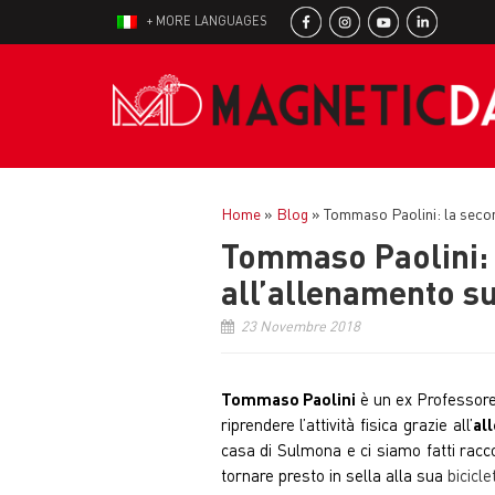
+ MORE LANGUAGES
Home
»
Blog
»
Tommaso Paolini: la second
Tommaso Paolini: l
all’allenamento su
23 Novembre 2018
Tommaso Paolini
è un ex Professore 
riprendere l’attività fisica grazie all’
al
casa di Sulmona e ci siamo fatti racco
tornare presto in sella alla sua
biciclet