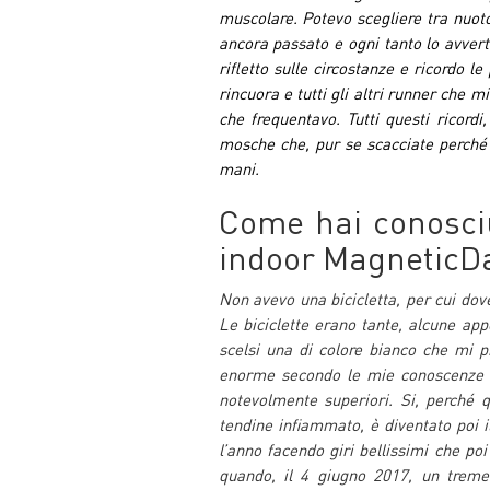
muscolare. Potevo scegliere tra nuoto
ancora passato e ogni tanto lo avver
rifletto sulle circostanze e ricordo l
rincuora e tutti gli altri runner che m
che frequentavo. Tutti questi ricordi
mosche che, pur se scacciate perché m
mani.
Come hai conosciu
indoor MagneticD
Non avevo una bicicletta, per cui dov
Le biciclette erano tante, alcune appe
scelsi una di colore bianco che mi p
enorme secondo le mie conoscenze di
notevolmente superiori. Si, perché q
tendine infiammato, è diventato poi 
l’anno facendo giri bellissimi che p
quando, il 4 giugno 2017, un treme