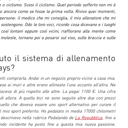
 o ciclismo. Scesi il ciclismo. Quel periodo sofferto non mi è
to ancora come se fosse la prima volta. Rivivo quei momenti,
e persone: il medico che mi consiglia, il mio allenatore che mi
i sostengono. Odo le loro voci, ricordo cosa dicevano e i luoghi
, così lontani eppure così vicini, riaffiorano alla mente come
oleste, tornano poi a posarsi sul viso, sulle braccia e sulle
to il sistema di allenamento
ays?
etti comprarla. Andai in un negozio proprio vicino a casa mia.
se ai muri e altre erano allineate l’una accanto all’altra. Ne
iaceva di più rispetto alle altre. La pagai 1100 €. Una cifra
 allora. A quella bici ne sono seguite altre due con prezzi
uello che doveva essere uno sport alternativo per curare il
il mio sport preferito. Ho pedalato in media 17000 chilometri
oi descrivevo nella rubrica Pedalando de
La Repubblica
, fino a
ndo incidente ha posto fine a questa mia nuova passione.