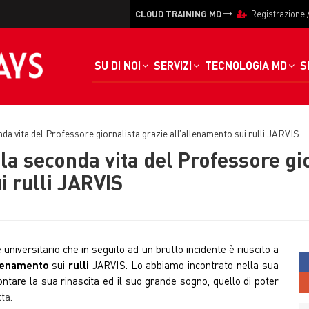
CLOUD TRAINING MD
Registrazione
SU DI NOI
SERVIZI
TECNOLOGIA MD
S
a vita del Professore giornalista grazie all’allenamento sui rulli JARVIS
a seconda vita del Professore gio
i rulli JARVIS
universitario che in seguito ad un brutto incidente è riuscito a
lenamento
sui
rulli
JARVIS. Lo abbiamo incontrato nella sua
ntare la sua rinascita ed il suo grande sogno, quello di poter
ta.