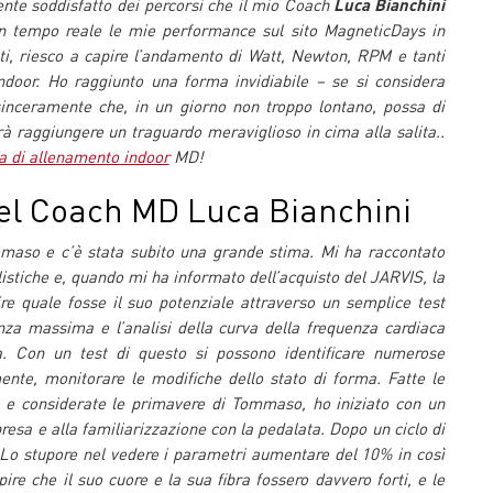
nte soddisfatto dei percorsi che il mio Coach
Luca Bianchini
n tempo reale le mie performance sul sito MagneticDays in
ti, riesco a capire l’andamento di Watt, Newton, RPM e tanti
 indoor. Ho raggiunto una forma invidiabile – se si considera
sinceramente che, in un giorno non troppo lontano, possa di
arà raggiungere un traguardo meraviglioso in cima alla salita..
 di allenamento indoor
MD!
 del Coach MD Luca Bianchini
mmaso e c’è stata subito una grande stima. Mi ha raccontato
clistiche e, quando mi ha informato dell’acquisto del JARVIS, la
re quale fosse il suo potenziale attraverso un semplice test
nza massima e l’analisi della curva della frequenza cardiaca
ca. Con un test di questo si possono identificare numerose
ente, monitorare le modifiche dello stato di forma. Fatte le
 e considerate le primavere di Tommaso, ho iniziato con un
presa e alla familiarizzazione con la pedalata. Dopo un ciclo di
 Lo stupore nel vedere i parametri aumentare del 10% in così
re che il suo cuore e la sua fibra fossero davvero forti, e le