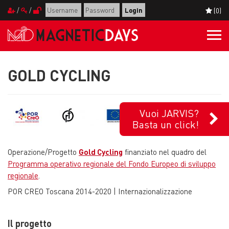
/
/
(0)
Togg
navi
GOLD CYCLING
Vuoi JARVIS?
Basta un click!
Operazione/Progetto
Gold Cycling
finanziato nel quadro del
Programma operativo regionale del Fondo Europeo di sviluppo
regionale
.
POR CREO Toscana 2014-2020 | Internazionalizzazione
Il progetto