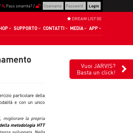
/
Pass smarrita?
/
DREAM LIST (0)
HOP
SUPPORTO
CONTATTI
MEDIA
APP
enamento
Vuoi JARVIS?
Basta un click!
rcizio particolare della
dalità e con un unico
i, migliorare la propria
 della metodologia HTT
tenza sviluppata. Nella