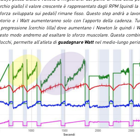
chio giallo) il valore crescente è rappresentato dagli RPM (quindi l
forza sviluppata sui pedali) rimane fisso. Questo step andrà a lavora
atorio e i Watt aumenteranno solo con l’apporto della cadenza. Tutt
 progressione (cerchio lilla) dove aumentano i Newton (e quindi i 
uesto modo andremo ad esaltare lo sforzo muscolare. Questa combin
locchi, permette all’atleta di
guadagnare Watt
nel medio-lungo perio