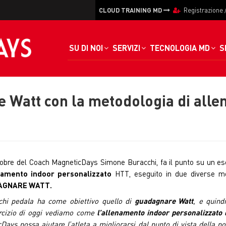
CLOUD TRAINING MD
Registrazione
SU DI NOI
SERVIZI
TECNOLOGIA MD
S
 Watt con la metodologia di all
ttobre del Coach MagneticDays Simone Buracchi, fa il punto su un ese
namento indoor personalizzato
HTT, eseguito in due diverse mo
AGNARE WATT.
hi pedala ha come obiettivo quello di
guadagnare Watt
, e quind
rcizio di oggi vediamo come
l’allenamento indoor personalizzato
Days possa aiutare l’atleta a migliorarsi dal punto di vista della po