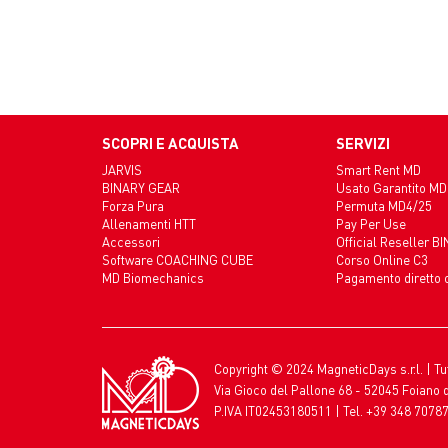
SCOPRI E ACQUISTA
SERVIZI
JARVIS
Smart Rent MD
BINARY GEAR
Usato Garantito MD
Forza Pura
Permuta MD4/25
Allenamenti HTT
Pay Per Use
Accessori
Official Reseller B
Software COACHING CUBE
Corso Online C3
MD Biomechanics
Pagamento diretto 
Copyright © 2024 MagneticDays s.r.l. | Tutti 
Via Gioco del Pallone 68 - 52045 Foiano 
P.IVA IT02453180511 | Tel. +39 348 70787