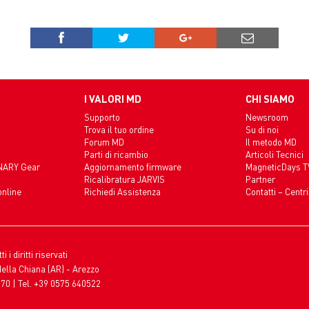
I VALORI MD
CHI SIAMO
Supporto
Newsroom
Trova il tuo ordine
Su di noi
Forum MD
Il metodo MD
Parti di ricambio
Articoli Tecnici
INARY Gear
Aggiornamento firmware
MagneticDays T
Ricalibratura JARVIS
Partner
online
Richiedi Assistenza
Contatti – Centri
i diritti riservati
della Chiana (AR) - Arezzo
70 | Tel. +39 0575 640522