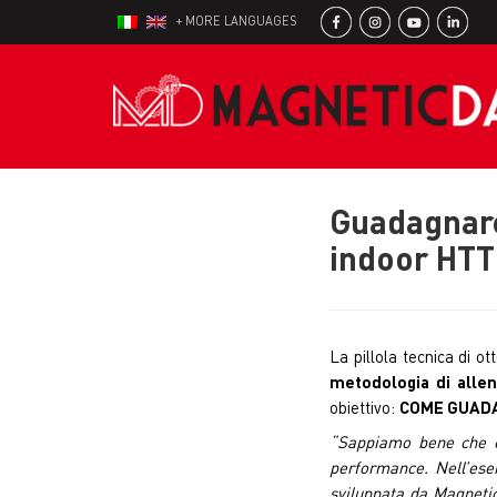
+ MORE LANGUAGES
Guadagnare
indoor HTT
La pillola tecnica di o
metodologia di alle
obiettivo:
COME GUAD
“Sappiamo bene che c
performance. Nell’ese
sviluppata da Magnetic