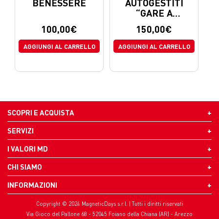
BENESSERE
AUTOGESTITI
“GARE A
CIRCUITO”
100,00
€
150,00
€
AGGIUNGI AL CARRELLO
AGGIUNGI AL CARRELLO
SCOPRI E ACQUISTA
SERVIZI
I VALORI MD
CHI SIAMO
INFORMAZIONI
Copyright © 2024 MagneticDays s.r.l. | Tutti i diritti riservati
Via Gioco del Pallone 68 - 52045 Foiano della Chiana (AR) - Arezzo