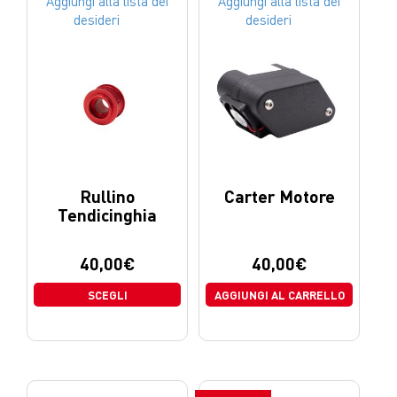
Aggiungi alla lista dei
Aggiungi alla lista dei
desideri
desideri
Rullino
Carter Motore
Tendicinghia
40,00
€
40,00
€
SCEGLI
AGGIUNGI AL CARRELLO