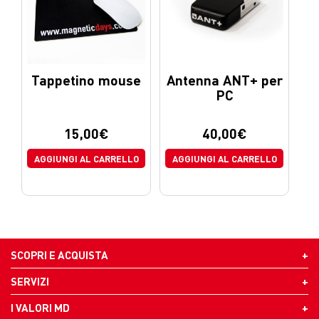
Tappetino mouse
Antenna ANT+ per
PC
15,00
€
40,00
€
AGGIUNGI AL CARRELLO
AGGIUNGI AL CARRELLO
SCOPRI E ACQUISTA
SERVIZI
I VALORI MD