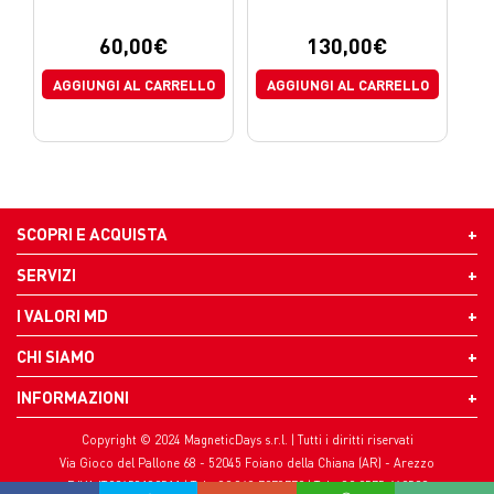
60,00
€
130,00
€
AGGIUNGI AL CARRELLO
AGGIUNGI AL CARRELLO
SCOPRI E ACQUISTA
SERVIZI
I VALORI MD
CHI SIAMO
INFORMAZIONI
Copyright © 2024 MagneticDays s.r.l. | Tutti i diritti riservati
Via Gioco del Pallone 68 - 52045 Foiano della Chiana (AR) - Arezzo
P.IVA IT02453180511 | Tel. +39 348 7078770 | Tel. +39 0575 640522